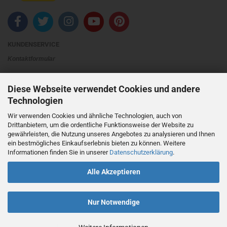
KUNDENSERVICE
Kontaktformular
Telefon:
+49 (0)30 74922024
Diese Webseite verwendet Cookies und andere
Technologien
Ihre Meinung und Ideen
Wir verwenden Cookies und ähnliche Technologien, auch von
Drittanbietern, um die ordentliche Funktionsweise der Website zu
Die EU-Kommission stellt eine Plattform für außergerichtliche Streitschlichtung bereit. Verbrauchern
gewährleisten, die Nutzung unseres Angebotes zu analysieren und Ihnen
gibt dies die Möglichkeit, Streitigkeiten im Zusammenhang mit ihrer Online-Bestellung zunächst
ein bestmögliches Einkaufserlebnis bieten zu können. Weitere
Informationen finden Sie in unserer
Datenschutzerklärung
.
außergerichtlich zu klären. Die
Streitbeilegungs-Plattform
finden Sie hier:
https://ec.europa.eu/consumers/odr/
Alle Akzeptieren
Unsere E-Mail für Verbraucherbeschwerden lautet:
mail@bellaseven.com
Nur Notwendige
Shopping Cart Software
by Gambio.com © 2021