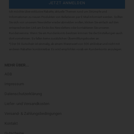
Ich möchte über exklusive Rabatte, aktuelle Themen rund um Strümpfe und
Informationen zu neuen Produkten von BellaSeven per E-Mail informiert werden. Sollten
Sie sich
von unserem Newsletter wieder abmelden wollen, klicken Sie einfach auf den
entsprechenden Link am Ende des Newsletters oder kontaktieren Sie unseren
Kundenservice. Wenn Sie ein Kundenkonto besitzen können Sie die Einstellungen auch
dort vornehmen. Es fallen keine zusätzlichen Übermittlungskosten an.
*) Der 5€ Gutschein ist einmalig, ab einem Warenwert von 50€ einlösbar und nicht mit
anderen Rabatten kombinierbar. Es wird empfohlen vorab ein Kundenkonto anzulegen.
MEHR ÜBER...
AGB
Impressum
Datenschutzerklärung
Liefer- und Versandkosten
Versand- & Zahlungsbedingungen
Kontakt
Gutscheine