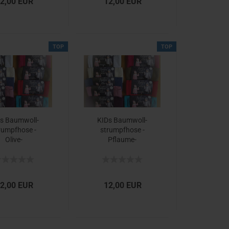
2,00 EUR
12,00 EUR
TOP
TOP
s Baum­woll­
KIDs Baum­woll­
rumpf­ho­se -​
strumpf­ho­se -​
Olive-​
Pflaume-​
2,00 EUR
12,00 EUR