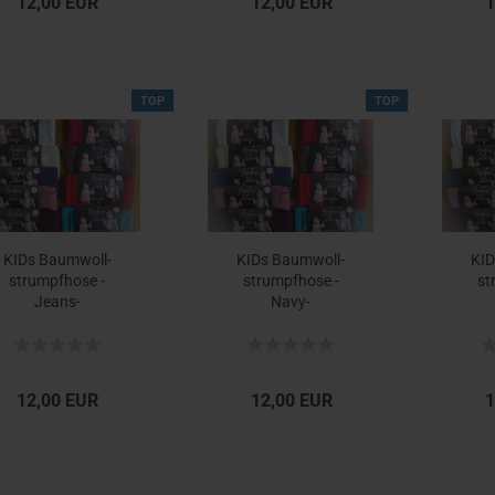
12,00 EUR
12,00 EUR
1
TOP
TOP
KIDs Baum­woll­
KIDs Baum­woll­
KID
strumpf­ho­se -​
strumpf­ho­se -​
st
Jeans-​
Navy-
12,00 EUR
12,00 EUR
1