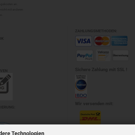
ungskosten an.
 nicht mit anderen
en.
ZAHLUNGSMETHODEN:
OK
Sichere Zahlung mit SSL !
EVEN
Wir versenden mit:
ZIERUNG:
dere Technologien