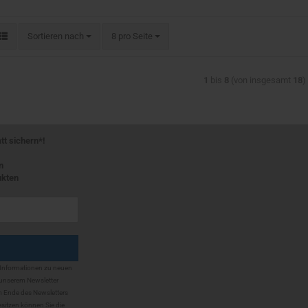
Sortieren nach
8 pro Seite
1
bis
8
(von insgesamt
18
)
 sichern*!
n
ukten
 Informationen zu neuen
unserem Newsletter
m Ende des Newsletters
sitzen können Sie die