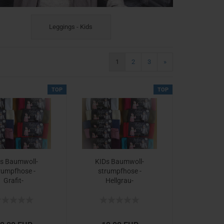
Leggings - Kids
1
2
3
»
TOP
TOP
s Baum­woll­
KIDs Baum­woll­
rumpf­ho­se -​
strumpf­ho­se -​
Grafit-​
Hellgrau-​