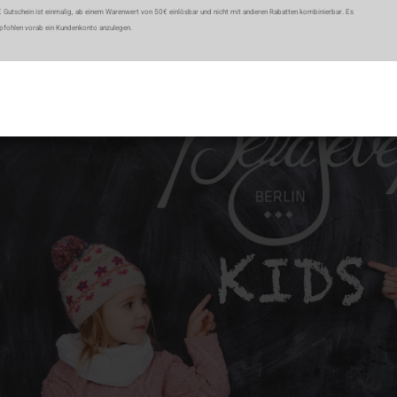
€ Gutschein ist einmalig, ab einem Warenwert von 50€ einlösbar und nicht mit anderen Rabatten kombinierbar. Es
pfohlen vorab ein Kundenkonto anzulegen.