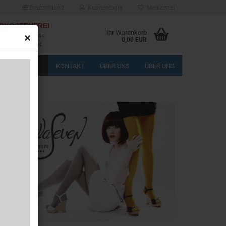
Deutschland
Kundenlogin
Merkzettel
DKOSTENFREI
Ihr Warenkorb
Deutschlands ab 85€
0,00 EUR
 EU-Länder ab 150€
KONTAKT
ÜBER UNS
ÜBER UNS
rstellen
rt vergessen?