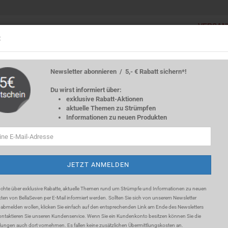
VERSAN
Lieferland
:
Innerhalb 
Innerhalb
STULPEN
KIDS
RÖCKE
KLEIDER
JACKEN
Newsletter abonnieren / 5,- € Rabatt sichern*!
Du wirst informiert über:
»
KIDS
exklusive Rabatt-Aktionen
aktuelle Themen zu Strümpfen
Informationen zu neuen Produkten
Konto e
Passwo
chte über exklusive Rabatte, aktuelle Themen rund um Strümpfe und Informationen zu neuen
ten von BellaSeven per E-Mail informiert werden. Sollten Sie sich
von unserem Newsletter
 abmelden wollen, klicken Sie einfach auf den entsprechenden Link am Ende des Newsletters
ontaktieren Sie unseren Kundenservice. Wenn Sie ein Kundenkonto besitzen können Sie die
llungen auch dort vornehmen. Es fallen keine zusätzlichen Übermittlungskosten an.