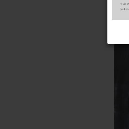
KIDS
*) Der 5
wird em