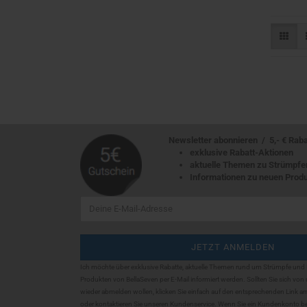
Newsletter abonnieren / 5,- € Rabatt
exklusive Rabatt-Aktionen
aktuelle Themen zu Strümpfe
Informationen zu neuen Prod
Ich möchte über exklusive Rabatte, aktuelle Themen rund um Strümpfe und
Produkten von BellaSeven per E-Mail informiert werden. Sollten Sie sich
von 
wieder abmelden wollen, klicken Sie einfach auf den entsprechenden Link a
oder kontaktieren Sie unseren Kundenservice. Wenn Sie ein Kundenkonto be