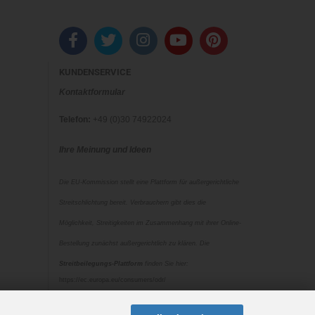
KUNDENSERVICE
Kontaktformular
Telefon:
+49 (0)30 74922024
Ihre Meinung und Ideen
Die EU-Kommission stellt eine Plattform für außergerichtliche
Streitschlichtung bereit. Verbrauchern gibt dies die
Möglichkeit, Streitigkeiten im Zusammenhang mit ihrer Online-
Bestellung zunächst außergerichtlich zu klären. Die
Streitbeilegungs-Plattform
finden Sie hier:
https://ec.europa.eu/consumers/odr/
Unsere E-Mail für Verbraucherbeschwerden lautet: