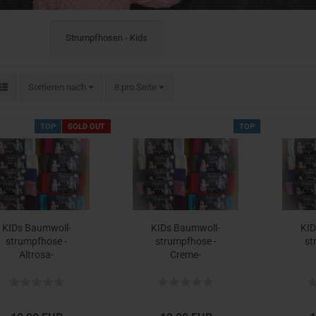
Strumpfhosen - Kids
Sortieren nach
8 pro Seite
TOP
SOLD OUT
TOP
KIDs Baum­woll­
KIDs Baum­woll­
KID
strumpf­ho­se -​
strumpf­ho­se -​
st
Altrosa-​
Creme-​