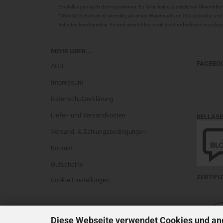
Einstellungen auch dort vornehmen. Es fallen keine zusätzlichen Übermittl
*) Der 5€ Gutschein ist einmalig, ab einem Warenwert von 50€ einlösbar und
Rabatten kombinierbar. Es wird empfohlen vorab ein Kundenkonto anzuleg
MEHR ÜBER...
FACEBO
AGB
Impressum
Datenschutzerklärung
Liefer- und Versandkosten
BELLAS
Versand- & Zahlungsbedingungen
Kontakt
Gutscheine
ZERTIFI
Cookie Einstellungen
Diese Webseite verwendet Cookies und an