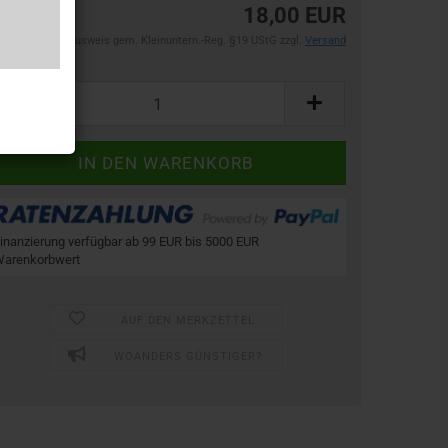
18,00 EUR
Kein Steuerausweis gem. Kleinuntern.-Reg. §19 UStG zzgl.
Versand
ück:
ück
inanzierung verfügbar ab 99 EUR bis 5000 EUR
arenkorbwert
AUF DEN MERKZETTEL
WOANDERS GÜNSTIGER?