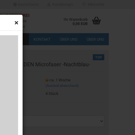
Deutschland
Kundenlogin
Merkzettel
DKOSTENFREI
Ihr Warenkorb
Deutschlands ab 85€
0,00 EUR
 EU-Länder ab 150€
KONTAKT
ÜBER UNS
ÜBER UNS
TOP
eg­ging 40 DEN Mi­cro­fa­ser -​Nachtblau-
eferzeit:
ca. 1 Woche
(Ausland abweichend)
rstellen
gerbestand:
4
Stück
rt vergessen?
öße: