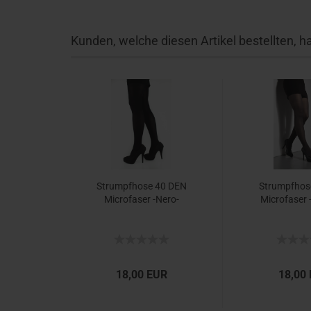
Kunden, welche diesen Artikel bestellten, h
Strumpf­ho­se 40 DEN
Strumpf­ho­
Mi­cro­fa­ser -​Nero-
Mi­cro­fa­ser 
18,00 EUR
18,00