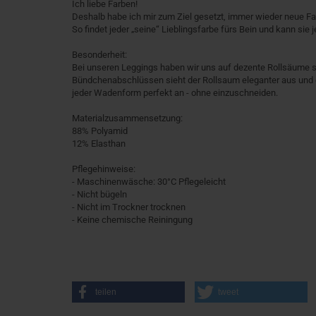
Ich liebe Farben!
Deshalb habe ich mir zum Ziel gesetzt, immer wieder neue F
So findet jeder „seine“ Lieblingsfarbe fürs Bein und kann sie 
Besonderheit:
Bei unseren Leggings haben wir uns auf dezente Rollsäume s
Bündchenabschlüssen sieht der Rollsaum eleganter aus und e
jeder Wadenform perfekt an - ohne einzuschneiden.
Materialzusammensetzung:
88% Polyamid
12% Elasthan
Pflegehinweise:
- Maschinenwäsche: 30°C Pflegeleicht
- Nicht bügeln
- Nicht im Trockner trocknen
- Keine chemische Reiningung
teilen
tweet