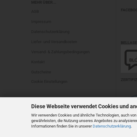
MEHR ÜBER...
FACEBO
AGB
Impressum
Datenschutzerklärung
Liefer- und Versandkosten
BELLAS
Versand- & Zahlungsbedingungen
Kontakt
Gutscheine
ZERTIFI
Cookie Einstellungen
Diese Webseite verwendet Cookies und an
Wir verwenden Cookies und ähnliche Technologien, auch von D
gewährleisten, die Nutzung unseres Angebotes zu analysiere
Informationen finden Sie in unserer
Datenschutzerklärung
.