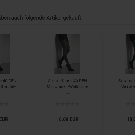
aben auch folgende Artikel gekauft:
se 40 DEN
Strumpf­ho­se 40 DEN
Strumpf­
-​Graphit-​
Mi­cro­fa­ser -​Waldgrün-​
Mi­cro­fa­
...
 EUR
18,00 EUR
18,