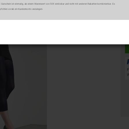
€ Gutschein ist einmalig, ab einem Warenwert von 50€ einlösbar und nicht mit anderen Rabatten kombinierbar. Es
pfohlen vorab ein Kundenkonto anzulegen.
St
ieser Kategorie
St
F
W