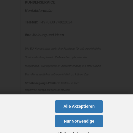
KUNDENSERVICE
Kontaktformular
Telefon:
+49 (0)30 74922024
Ihre Meinung und Ideen
Die EU-Kommission stellt eine Plattform für außergerichtliche
Streitschlichtung bereit. Verbrauchern gibt dies die
Möglichkeit, Streitigkeiten im Zusammenhang mit ihrer Online-
Bestellung zunächst außergerichtlich zu klären. Die
Streitbeilegungs-Plattform
finden Sie hier:
https://ec.europa.eu/consumers/odr/
Unsere E-Mail für Verbraucherbeschwerden lautet:
Alle Akzeptieren
mail@bellaseven.com
Nur Notwendige