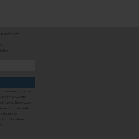
 sichern*!
n
ukten
 Informationen zu neuen
unserem Newsletter
m Ende des Newsletters
sitzen können Sie die
ungskosten an.
 nicht mit anderen
en.