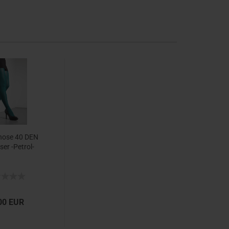
ho­se 40 DEN
ser -​Petrol-​
00 EUR