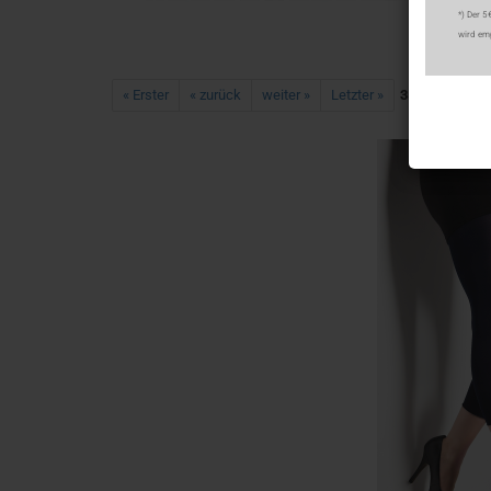
*) Der 5
wird em
« Erster
« zurück
weiter »
Letzter »
35
Artikel in d