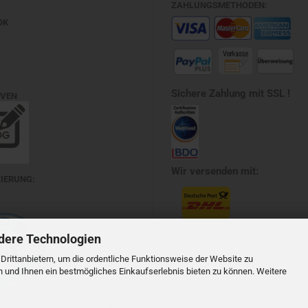
ZAHLUNGSMETHODEN:
OK
Sichere Zahlung mit SSL !
EVEN
Wir versenden mit:
ZIERUNG:
dere Technologien
rittanbietern, um die ordentliche Funktionsweise der Website zu
n und Ihnen ein bestmögliches Einkaufserlebnis bieten zu können. Weitere
Shopping Cart Software
by Gambio.com © 2021