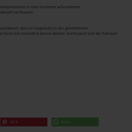
arbimpressionen in mein Sortiment aufzunehmen.
jederzeit nachkaufen.
pezialisiert, denn im Gegensatz zu den gewöhnlichen
r lässt sich wesentlich besser dehnen. Somit passt sich der Rollsaum
pin it
teilen