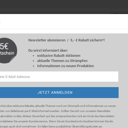
VERSAN
Lieferland
:
Innerhalb 
Innerhalb
STULPEN
KIDS
RÖCKE
KLEIDER
JACKEN
Newsletter abonnieren / 5,- € Rabatt sichern*!
Du wirst informiert über:
Legging 40 DEN Microfaser -Nachtblau-
exklusive Rabatt-Aktionen
L
aktuelle Themen zu Strümpfen
Informationen zu neuen Produkten
Li
Konto e
La
Passwo
Gr
chte über exklusive Rabatte, aktuelle Themen rund um Strümpfe und Informationen zu neuen
ten von BellaSeven per E-Mail informiert werden. Sollten Sie sich
von unserem Newsletter
 abmelden wollen, klicken Sie einfach auf den entsprechenden Link am Ende des Newsletters
ontaktieren Sie unseren Kundenservice. Wenn Sie ein Kundenkonto besitzen können Sie die
llungen auch dort vornehmen. Es fallen keine zusätzlichen Übermittlungskosten an.