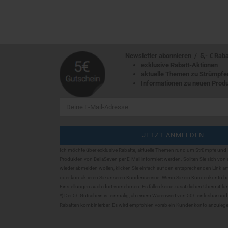
Newsletter abonnieren / 5,- € Rabatt
exklusive Rabatt-Aktionen
aktuelle Themen zu Strümpfe
Informationen zu neuen Prod
Ich möchte über exklusive Rabatte, aktuelle Themen rund um Strümpfe und
Produkten von BellaSeven per E-Mail informiert werden. Sollten Sie sich
von 
wieder abmelden wollen, klicken Sie einfach auf den entsprechenden Link a
oder kontaktieren Sie unseren Kundenservice. Wenn Sie ein Kundenkonto be
Einstellungen auch dort vornehmen. Es fallen keine zusätzlichen Übermittl
*) Der 5€ Gutschein ist einmalig, ab einem Warenwert von 50€ einlösbar und
Rabatten kombinierbar. Es wird empfohlen vorab ein Kundenkonto anzuleg