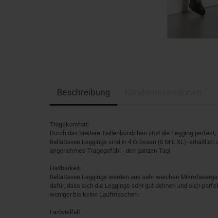
Beschreibung
Kundenrezensionen
Tragekomfort:
Durch das breitere Taillenbündchen sitzt die Legging perfekt, 
BellaSeven Leggings sind in 4 Grössen (S M L XL) erhältlich 
angenehmes Tragegefühl - den ganzen Tag!
Haltbarkeit:
BellaSeven Leggings werden aus sehr weichen Mikrofasergarn
dafür, dass sich die Leggings sehr gut dehnen und sich per
weniger bis keine Laufmaschen.
Farbvielfalt: