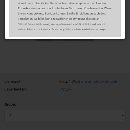
abmelden wollen, klicken Sie einfach auf den entsprechenden Link am
Ende des Newsletters oder kontaktieren Sie unseren Kundenservice. Wenn
Sie ein Kundenkonto besitzen können Sie die Einstellungen auch dort
vornehmen. Es fallen keine zusätzlichen Übermittlungskosten an.
*) Der 5€ Gutschein ist einmalig, ab einem Warenwert von 50€ einlösbar und nicht mit
anderen Rabatten kombinierbar. Es wird empfohlen vorab ein Kundenkonto anzulegen.
Lieferzeit:
ca. 1 Woche
(Ausland abweichend)
Lagerbestand:
7
Stück
Größe: