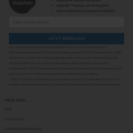
exklusive Rabatt-Aktionen
aktuelle Themen zu Strümpfen
Informationen zu neuen Produkten
Ich möchte über exklusive Rabatte, aktuelle Themen rund um Strümpfe und
Informationen zu neuen Produkten von BellaSeven per E-Mail informiert werden. Sollten
Sie sich
von unserem Newsletter wieder abmelden wollen, klicken Sie einfach auf den
entsprechenden Link am Ende des Newsletters oder kontaktieren Sie unseren
Kundenservice. Wenn Sie ein Kundenkonto besitzen können Sie die Einstellungen auch
dort vornehmen. Es fallen keine zusätzlichen Übermittlungskosten an.
*) Der 5€ Gutschein ist einmalig, ab einem Warenwert von 50€ einlösbar und nicht mit
anderen Rabatten kombinierbar. Es wird empfohlen vorab ein Kundenkonto anzulegen.
MEHR ÜBER...
AGB
Impressum
Datenschutzerklärung