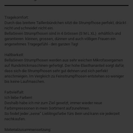
Tragekomfort:
Durch das breitere Taillenbündchen sitzt die Strumpfhose perfekt, drückt
nicht und schneidet nicht ein.
BellaSeven Strumpfhosen sind in 4 Grössen (S M L XL) erhältlich und
garantieren kleinen, grossen, dünnen und auch völligen Frauen ein
angenehmes Tragegefühl - den ganzen Tag!
Haltbarkeit:
BellaSeven Strumpfhosen werden aus sehr weichen Mikrofasergarnen
auf Rundstrickmaschinen gefertigt. Der hohe Elasthananteil sorgt dafür,
dass sich die Strumpfhosen sehr gut dehnen und sich perfekt
anschmiegen. Im Vergleich zu Feinstrumpfhosen entstehen so weniger
bis keine Laufmaschen.
Farbvielfalt:
Ich liebe Farben!
Deshalb habe ich mir zum Ziel gesetzt, immer wieder neue
Farbimpressionen in mein Sortiment aufzunehmen.
So findet jeder „seine“ Lieblingsfarbe fürs Bein und kann sie jederzeit
nachkaufen.
Materialzusammensetzung: