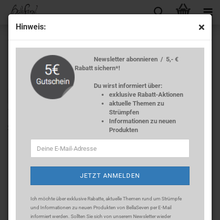
Hin­weis:
Newsletter abonnieren / 5,- €
Rabatt sichern*!
Du wirst informiert über:
exklusive Rabatt-Aktionen
« Erster
« zurück
weiter »
Letzter »
aktuelle Themen zu
13
Artikel in dieser Kategorie
Strümpfen
Informationen zu neuen
Strumpf­ho­se 60 DEN Mi­cro­fa­ser -​Violett-
Produkten
Ich möchte über exklusive Rabatte, aktuelle Themen rund um Strümpfe
und Informationen zu neuen Produkten von BellaSeven per E-Mail
informiert werden. Sollten Sie sich
von unserem Newsletter wieder