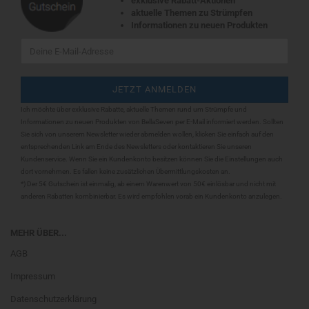
exklusive Rabatt-Aktionen
aktuelle Themen zu Strümpfen
Informationen zu neuen Produkten
Ich möchte über exklusive Rabatte, aktuelle Themen rund um Strümpfe und
Informationen zu neuen Produkten von BellaSeven per E-Mail informiert werden. Sollten
Sie sich
von unserem Newsletter wieder abmelden wollen, klicken Sie einfach auf den
entsprechenden Link am Ende des Newsletters oder kontaktieren Sie unseren
Kundenservice. Wenn Sie ein Kundenkonto besitzen können Sie die Einstellungen auch
dort vornehmen. Es fallen keine zusätzlichen Übermittlungskosten an.
*) Der 5€ Gutschein ist einmalig, ab einem Warenwert von 50€ einlösbar und nicht mit
anderen Rabatten kombinierbar. Es wird empfohlen vorab ein Kundenkonto anzulegen.
MEHR ÜBER...
AGB
Impressum
Datenschutzerklärung