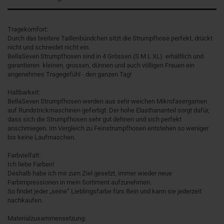
Tragekomfort:
Durch das breitere Taillenbündchen sitzt die Strumpfhose perfekt, drückt
nicht und schneidet nicht ein.
BellaSeven Strumpfhosen sind in 4 Grössen (S M L XL) erhältlich und
garantieren kleinen, grossen, dünnen und auch völligen Frauen ein
angenehmes Tragegefühl - den ganzen Tag!
Haltbarkeit:
BellaSeven Strumpfhosen werden aus sehr weichen Mikrofasergarnen
auf Rundstrickmaschinen gefertigt. Der hohe Elasthananteil sorgt dafür,
dass sich die Strumpfhosen sehr gut dehnen und sich perfekt
anschmiegen. Im Vergleich zu Feinstrumpfhosen entstehen so weniger
bis keine Laufmaschen.
Farbvielfalt:
Ich liebe Farben!
Deshalb habe ich mir zum Ziel gesetzt, immer wieder neue
Farbimpressionen in mein Sortiment aufzunehmen.
So findet jeder „seine“ Lieblingsfarbe fürs Bein und kann sie jederzeit
nachkaufen.
Materialzusammensetzung: