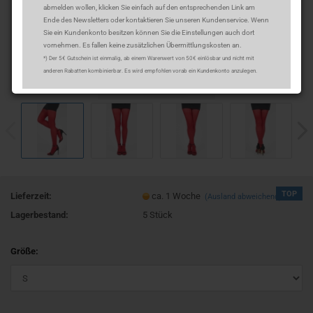
abmelden wollen, klicken Sie einfach auf den entsprechenden Link am
Ende des Newsletters oder kontaktieren Sie unseren Kundenservice. Wenn
Sie ein Kundenkonto besitzen können Sie die Einstellungen auch dort
vornehmen. Es fallen keine zusätzlichen Übermittlungskosten an.
*) Der 5€ Gutschein ist einmalig, ab einem Warenwert von 50€ einlösbar und nicht mit
anderen Rabatten kombinierbar. Es wird empfohlen vorab ein Kundenkonto anzulegen.
TOP
Lieferzeit:
ca. 1 Woche
(Ausland abweichend)
Lagerbestand:
5
Stück
Größe: