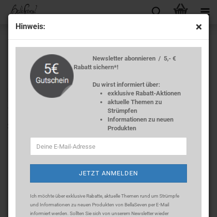
Hin­weis:
Newsletter abonnieren / 5,- €
Rabatt sichern*!
Du wirst informiert über:
exklusive Rabatt-Aktionen
« Erster
« zurück
weiter »
Letzter »
aktuelle Themen zu
10
Artikel in dieser Kategorie
Strümpfen
Informationen zu neuen
Strumpf­ho­se 40 DEN Mi­cro­fa­ser - Pol­ka­Dots -​Himbeerrot-
Produkten
Ich möchte über exklusive Rabatte, aktuelle Themen rund um Strümpfe
und Informationen zu neuen Produkten von BellaSeven per E-Mail
informiert werden. Sollten Sie sich
von unserem Newsletter wieder