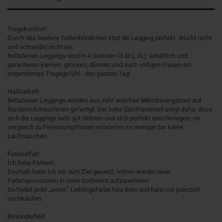
Tragekomfort:
Durch das breitere Taillenbündchen sitzt die Legging perfekt, drückt nicht
und schneidet nicht ein.
BellaSeven Leggings sind in 4 Grössen (S M L XL) erhältlich und
garantieren kleinen, grossen, dünnen und auch völligen Frauen ein
angenehmes Tragegefühl - den ganzen Tag!
Haltbarkeit:
BellaSeven Leggings werden aus sehr weichen Mikrofasergarnen auf
Rundstrickmaschinen gefertigt. Der hohe Elasthananteil sorgt dafür, dass
sich die Leggings sehr gut dehnen und sich perfekt anschmiegen. Im
Vergleich zu Feinstrumpfhosen entstehen so weniger bis keine
Laufmaschen.
Farbvielfalt:
Ich liebe Farben!
Deshalb habe ich mir zum Ziel gesetzt, immer wieder neue
Farbimpressionen in mein Sortiment aufzunehmen.
So findet jeder „seine“ Lieblingsfarbe fürs Bein und kann sie jederzeit
nachkaufen.
Besonderheit: