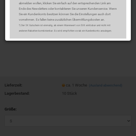
abmelden wollen, klicken Sie einfach auf den entsprechenden Link am
Ende des Newsletters oder kontaktieren Sie unseren Kundenservice. Wenn
Sie ein Kundenkonto besitzen können Sie die Einstellungen auch dort
vornehmen. Es fallen keine zusätzlichen Übermittlungskosten an.
*) Der 5€ Gutschein ist einmalig, ab einem Warenwert von 50€ einlösbar und nicht mit
anderen Rabatten kombinierbar. Es wird empfohlen vorab ein Kundenkonto anzulegen.
Lieferzeit:
ca. 1 Woche
(Ausland abweichend)
Lagerbestand:
10
Stück
Größe: