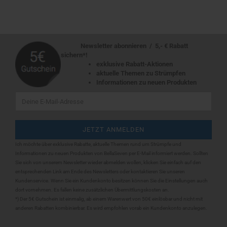
Newsletter abonnieren / 5,- € Rabatt
sichern*!
exklusive Rabatt-Aktionen
aktuelle Themen zu Strümpfen
Informationen zu neuen Produkten
Ich möchte über exklusive Rabatte, aktuelle Themen rund um Strümpfe und
Informationen zu neuen Produkten von BellaSeven per E-Mail informiert werden. Sollten
Sie sich
von unserem Newsletter wieder abmelden wollen, klicken Sie einfach auf den
entsprechenden Link am Ende des Newsletters oder kontaktieren Sie unseren
Kundenservice. Wenn Sie ein Kundenkonto besitzen können Sie die Einstellungen auch
dort vornehmen. Es fallen keine zusätzlichen Übermittlungskosten an.
*) Der 5€ Gutschein ist einmalig, ab einem Warenwert von 50€ einlösbar und nicht mit
anderen Rabatten kombinierbar. Es wird empfohlen vorab ein Kundenkonto anzulegen.