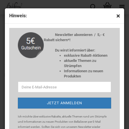
Hin­weis:
Newsletter abonnieren / 5,- €
Rabatt sichern*!
Du wirst informiert über:
exklusive Rabatt-Aktionen
weiter »
Letzter »
aktuelle Themen zu
10
Artikel in dieser Kategorie
Strümpfen
Informationen zu neuen
Leg­ging 40 DEN Mi­cro­fa­ser - Pol­ka­Dots -​Gelb-
Produkten
Ich möchte über exklusive Rabatte, aktuelle Themen rund um Strümpfe
und Informationen zu neuen Produkten von BellaSeven per E-Mail
informiert werden. Sollten Sie sich
von unserem Newsletter wieder