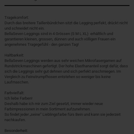
Tragekomfort:
Durch das breitere Taillenbündchen sitzt die Legging perfekt, drückt nicht
und schneidet nicht ein.
BellaSeven Leggings sind in 4 Grössen (S M L XL) erhältlich und
garantieren kleinen, grossen, dünnen und auch völligen Frauen ein
angenehmes Tragegefühl - den ganzen Tag!
Haltbarkeit:
BellaSeven Leggings werden aus sehr weichen Mikrofasergarnen auf
Rundstrickmaschinen gefertigt. Der hohe Elasthananteil sorgt dafür, dass
sich die Leggings sehr gut dehnen und sich perfekt anschmiegen. Im
Vergleich zu Feinstrumpfhosen entstehen so weniger bis keine
Laufmaschen.
Farbvielfalt:
Ich liebe Farben!
Deshalb habe ich mir zum Ziel gesetzt, immer wieder neue
Farbimpressionen in mein Sortiment aufzunehmen.
So findet jeder „seine“ Lieblingsfarbe fürs Bein und kann sie jederzeit
nachkaufen.
Besonderheit: