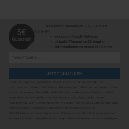
Newsletter abonnieren / 5,- € Rabatt
sichern*!
exklusive Rabatt-Aktionen
aktuelle Themen zu Strümpfen
Informationen zu neuen Produkten
Ich möchte über exklusive Rabatte, aktuelle Themen rund um Strümpfe und
Informationen zu neuen Produkten von BellaSeven per E-Mail informiert werden. Sollten
Sie sich
von unserem Newsletter wieder abmelden wollen, klicken Sie einfach auf den
entsprechenden Link am Ende des Newsletters oder kontaktieren Sie unseren
Kundenservice. Wenn Sie ein Kundenkonto besitzen können Sie die Einstellungen auch
dort vornehmen. Es fallen keine zusätzlichen Übermittlungskosten an.
*) Der 5€ Gutschein ist einmalig, ab einem Warenwert von 50€ einlösbar und nicht mit
anderen Rabatten kombinierbar. Es wird empfohlen vorab ein Kundenkonto anzulegen.