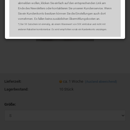
abmelden wollen, klicken Sie einfach auf den entsprechenden Link am
Ende des Newsletters oder kontaktieren Sie unseren Kundenservice. Wenn
Sie ein Kundenkonto besitzen können Sie die Einstellungen auch dort
vornehmen. Es fallen keine zusätzlichen Übermittlungskosten an.
*) Der 5€ Gutschein ist einmalig, ab einem Warenwert von 50€ einlösbar und nicht mit
anderen Rabatten kombinierbar. Es wird empfohlen vorab ein Kundenkonto anzulegen.
Lieferzeit:
ca. 1 Woche
(Ausland abweichend)
Lagerbestand:
10
Stück
Größe: