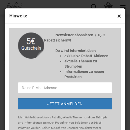
Hin­weis:
Newsletter abonnieren / 5,- €
Rabatt sichern*!
Du wirst informiert über:
exklusive Rabatt-Aktionen
« Erster
« zurück
weiter »
Letzter »
aktuelle Themen zu
35
Artikel in dieser Kategorie
Strümpfen
Informationen zu neuen
Leg­ging 40 DEN Mi­cro­fa­ser -​Rotorange
Produkten
Ich möchte über exklusive Rabatte, aktuelle Themen rund um Strümpfe
und Informationen zu neuen Produkten von BellaSeven per E-Mail
informiert werden. Sollten Sie sich
von unserem Newsletter wieder