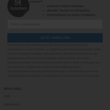
sichern*!
exklusive Rabatt-Aktionen
aktuelle Themen zu Strümpfen
Informationen zu neuen Produkten
Ich möchte über exklusive Rabatte, aktuelle Themen rund um Strümpfe und
Informationen zu neuen Produkten von BellaSeven per E-Mail informiert werden. Sollten
Sie sich
von unserem Newsletter wieder abmelden wollen, klicken Sie einfach auf den
entsprechenden Link am Ende des Newsletters oder kontaktieren Sie unseren
Kundenservice. Wenn Sie ein Kundenkonto besitzen können Sie die Einstellungen auch
dort vornehmen. Es fallen keine zusätzlichen Übermittlungskosten an.
*) Der 5€ Gutschein ist einmalig, ab einem Warenwert von 50€ einlösbar und nicht mit
anderen Rabatten kombinierbar. Es wird empfohlen vorab ein Kundenkonto anzulegen.
MEHR ÜBER...
AGB
Impressum