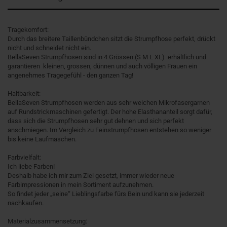
Tragekomfort:
Durch das breitere Taillenbündchen sitzt die Strumpfhose perfekt, drückt
nicht und schneidet nicht ein.
BellaSeven Strumpfhosen sind in 4 Grössen (S M L XL) erhältlich und
garantieren kleinen, grossen, dünnen und auch völligen Frauen ein
angenehmes Tragegefühl - den ganzen Tag!
Haltbarkeit:
BellaSeven Strumpfhosen werden aus sehr weichen Mikrofasergarnen
auf Rundstrickmaschinen gefertigt. Der hohe Elasthananteil sorgt dafür,
dass sich die Strumpfhosen sehr gut dehnen und sich perfekt
anschmiegen. Im Vergleich zu Feinstrumpfhosen entstehen so weniger
bis keine Laufmaschen.
Farbvielfalt:
Ich liebe Farben!
Deshalb habe ich mir zum Ziel gesetzt, immer wieder neue
Farbimpressionen in mein Sortiment aufzunehmen.
So findet jeder „seine“ Lieblingsfarbe fürs Bein und kann sie jederzeit
nachkaufen.
Materialzusammensetzung: