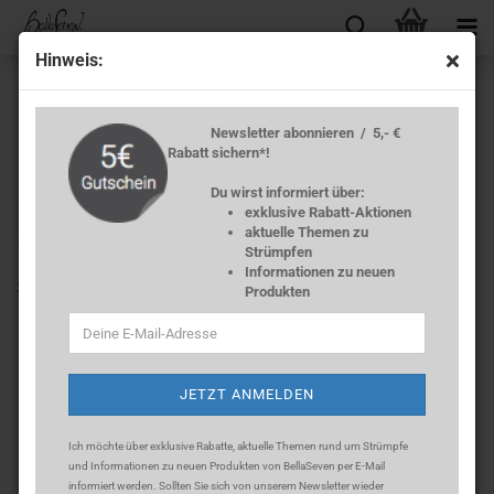
Hin­weis:
Newsletter abonnieren / 5,- €
Rabatt sichern*!
Du wirst informiert über:
exklusive Rabatt-Aktionen
« zurück
weiter »
Letzter »
aktuelle Themen zu
10
Artikel in dieser Kategorie
Strümpfen
Informationen zu neuen
Strumpf­ho­se 40 DEN Mi­cro­fa­ser - Pol­ka­Dots -​Orange-
Produkten
Ich möchte über exklusive Rabatte, aktuelle Themen rund um Strümpfe
und Informationen zu neuen Produkten von BellaSeven per E-Mail
informiert werden. Sollten Sie sich
von unserem Newsletter wieder