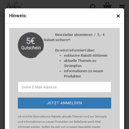
Hin­weis:
Newsletter abonnieren / 5,- €
Rabatt sichern*!
Du wirst informiert über:
exklusive Rabatt-Aktionen
« Erster
« zurück
weiter »
Letzter »
aktuelle Themen zu
19
Artikel in dieser Kategorie
Strümpfen
Informationen zu neuen
Knie­strümp­fe 40 DEN Mi­cro­fa­ser -​Schwarz-
Produkten
Ich möchte über exklusive Rabatte, aktuelle Themen rund um Strümpfe
und Informationen zu neuen Produkten von BellaSeven per E-Mail
informiert werden. Sollten Sie sich
von unserem Newsletter wieder