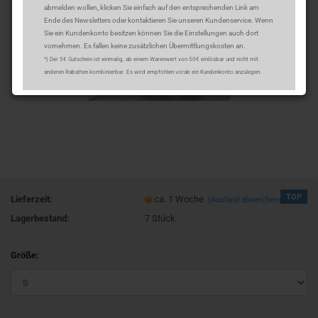
abmelden wollen, klicken Sie einfach auf den entsprechenden Link am
Ende des Newsletters oder kontaktieren Sie unseren Kundenservice. Wenn
Sie ein Kundenkonto besitzen können Sie die Einstellungen auch dort
vornehmen. Es fallen keine zusätzlichen Übermittlungskosten an.
*) Der 5€ Gutschein ist einmalig, ab einem Warenwert von 50€ einlösbar und nicht mit
anderen Rabatten kombinierbar. Es wird empfohlen vorab ein Kundenkonto anzulegen.
TOP
Lieferzeit:
ca. 1 Woche
(Ausland abweichend)
Lagerbestand:
7
Stück
Größe: