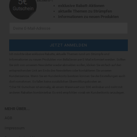
sichern*!
exklusive Rabatt-Aktionen
aktuelle Themen zu Strümpfen
Informationen zu neuen Produkten
Ich möchte über exklusive Rabatte, aktuelle Themen rund um Strümpfe und
Informationen zu neuen Produkten von BellaSeven per E-Mail informiert werden. Sollten
Sie sich
von unserem Newsletter wieder abmelden wollen, klicken Sie einfach auf den
entsprechenden Link am Ende des Newsletters oder kontaktieren Sie unseren
Kundenservice. Wenn Sie ein Kundenkonto besitzen können Sie die Einstellungen auch
dort vornehmen. Es fallen keine zusätzlichen Übermittlungskosten an.
*) Der 5€ Gutschein ist einmalig, ab einem Warenwert von 50€ einlösbar und nicht mit
anderen Rabatten kombinierbar. Es wird empfohlen vorab ein Kundenkonto anzulegen.
MEHR ÜBER...
AGB
Impressum