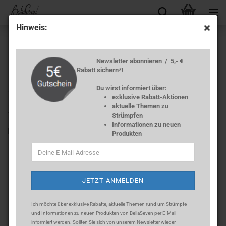
Hin­weis:
Newsletter abonnieren / 5,- €
Rabatt sichern*!
Du wirst informiert über:
exklusive Rabatt-Aktionen
« Erster
« zurück
weiter »
Letzter »
aktuelle Themen zu
13
Artikel in dieser Kategorie
Strümpfen
Informationen zu neuen
KIDs Baum­woll­strumpf­ho­se -​Pink-
Produkten
Ich möchte über exklusive Rabatte, aktuelle Themen rund um Strümpfe
und Informationen zu neuen Produkten von BellaSeven per E-Mail
informiert werden. Sollten Sie sich
von unserem Newsletter wieder