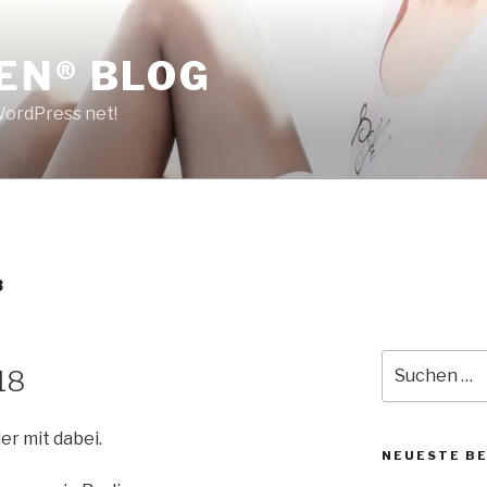
EN® BLOG
 WordPress net!
8
Suche
18
nach:
er mit dabei.
NEUESTE B