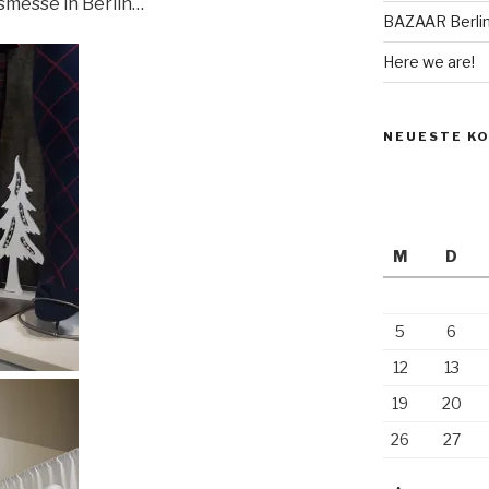
smesse in Berlin…
BAZAAR Berli
Here we are!
NEUESTE K
M
D
5
6
12
13
19
20
26
27