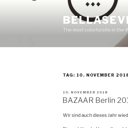
Zum
Inhalt
BELLASEV
springen
The most colorful site in the
TAG:
10. NOVEMBER 201
VERÖFFENTLICHT
10. NOVEMBER 2018
AM
BAZAAR Berlin 20
Wir sind auch dieses Jahr wied